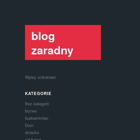
blog
zaradny
Wpisy unikatowe
KATEGORIE
Bez kategorii
biznes
budownictwo
Dom
dziecko
edukacja