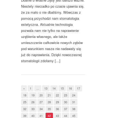
Dbanie o własne zęby jest bardzo ważne.
Niestety nierzadko po czasie ujawnia się,
że za mało o nie dbaliśmy. Wówczas z
pomocą przychodzi nam stomatologia
estetyczna. Aktualnie technologia
pozwala nam nie tylko na naprawienie
uzębienia własnego, ale także
umieszczenie całkowicie nowych zębów
pod warunkiem nasze nie nadawały się
już do naprawienia. Dzięki nowoczesnej
stomatologii zdołamy […]
«
1
…
13
14
15
16
17
18
19
20
21
22
23
24
25
26
27
28
29
30
31
32
33
34
35
36
37
38
39
40
41
42
43
44
45