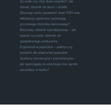
Za małe czy zbyt duże szambo? Jak
dobrać zbiornik do domu i działki.
Dlaczego warto sprawdzić atest PZH oraz
deklaracją zgodności wybierając
szczelnego zbiornika betonowego?
Betonowy zbiornik bezodpływowy – jak
wybrać szczelny zbiornik od
sprawdzonego producenta
Ergonomia w pojeździe – praktyczny
poradnik dla właścicieli pojazdów
Systemy komercyjne i prezentacyjne –
jak wpomagają na aranżację oraz wyniki
sprzedaży w butiku?