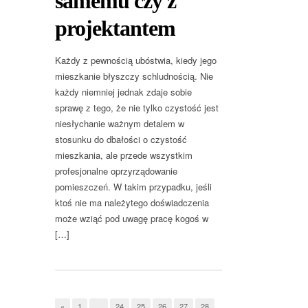
samemu czy z
projektantem
Każdy z pewnością ubóstwia, kiedy jego
mieszkanie błyszczy schludnością. Nie
każdy niemniej jednak zdaje sobie
sprawę z tego, że nie tylko czystość jest
niesłychanie ważnym detalem w
stosunku do dbałości o czystość
mieszkania, ale przede wszystkim
profesjonalne oprzyrządowanie
pomieszczeń. W takim przypadku, jeśli
ktoś nie ma należytego doświadczenia
może wziąć pod uwagę pracę kogoś w
[…]
«
1
…
24
25
26
27
28