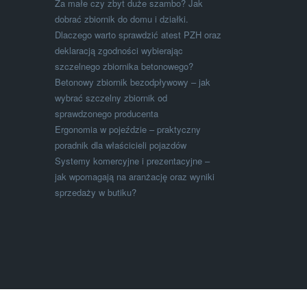
Za małe czy zbyt duże szambo? Jak
dobrać zbiornik do domu i działki.
Dlaczego warto sprawdzić atest PZH oraz
deklaracją zgodności wybierając
szczelnego zbiornika betonowego?
Betonowy zbiornik bezodpływowy – jak
wybrać szczelny zbiornik od
sprawdzonego producenta
Ergonomia w pojeździe – praktyczny
poradnik dla właścicieli pojazdów
Systemy komercyjne i prezentacyjne –
jak wpomagają na aranżację oraz wyniki
sprzedaży w butiku?