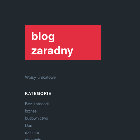
blog
zaradny
Wpisy unikatowe
KATEGORIE
Bez kategorii
biznes
budownictwo
Dom
dziecko
edukacja