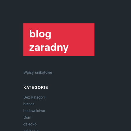
blog
zaradny
Wpisy unikatowe
KATEGORIE
Bez kategorii
biznes
budownictwo
Dom
dziecko
edukacja