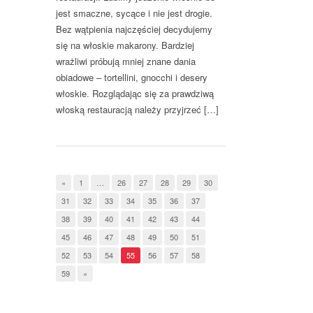
jest smaczne, sycące i nie jest drogie.
Bez wątpienia najczęściej decydujemy
się na włoskie makarony. Bardziej
wrażliwi próbują mniej znane dania
obiadowe – tortellini, gnocchi i desery
włoskie. Rozglądając się za prawdziwą
włoską restauracją należy przyjrzeć […]
«
1
…
26
27
28
29
30
31
32
33
34
35
36
37
38
39
40
41
42
43
44
45
46
47
48
49
50
51
52
53
54
55
56
57
58
59
»