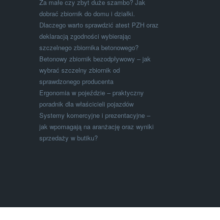
Za małe czy zbyt duże szambo? Jak
dobrać zbiornik do domu i działki.
Dlaczego warto sprawdzić atest PZH oraz
deklaracją zgodności wybierając
szczelnego zbiornika betonowego?
Betonowy zbiornik bezodpływowy – jak
wybrać szczelny zbiornik od
sprawdzonego producenta
Ergonomia w pojeździe – praktyczny
poradnik dla właścicieli pojazdów
Systemy komercyjne i prezentacyjne –
jak wpomagają na aranżację oraz wyniki
sprzedaży w butiku?