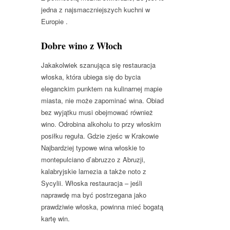
jedna z najsmaczniejszych kuchni w
Europie .
Dobre wino z Włoch
Jakakolwiek szanująca się restauracja
włoska, która ubiega się do bycia
eleganckim punktem na kulinarnej mapie
miasta, nie może zapominać wina. Obiad
bez wyjątku musi obejmować również
wino. Odrobina alkoholu to przy włoskim
posiłku reguła. Gdzie zjeśc w Krakowie
Najbardziej typowe wina włoskie to
montepulciano d’abruzzo z Abruzji,
kalabryjskie lamezia a także noto z
Sycylii. Włoska restauracja – jeśli
naprawdę ma być postrzegana jako
prawdziwie włoska, powinna mieć bogatą
kartę win.