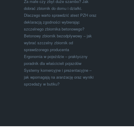
Za małe czy zbyt duże szambo? Jak
dobrać zbiornik do domu i działki.
Dlaczego warto sprawdzić atest PZH oraz
deklaracją zgodności wybierając
szczelnego zbiornika betonowego?
Betonowy zbiornik bezodpływowy – jak
wybrać szczelny zbiornik od
sprawdzonego producenta
Ergonomia w pojeździe – praktyczny
poradnik dla właścicieli pojazdów
Systemy komercyjne i prezentacyjne –
jak wpomagają na aranżację oraz wyniki
sprzedaży w butiku?