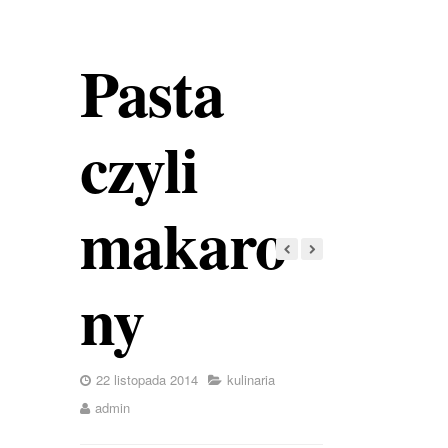
Pasta
czyli
makaro
ny
22 listopada 2014
kulinaria
admin