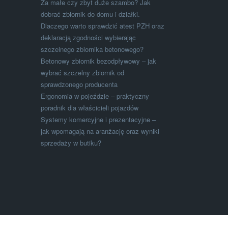
Za małe czy zbyt duże szambo? Jak
dobrać zbiornik do domu i działki.
Dlaczego warto sprawdzić atest PZH oraz
deklaracją zgodności wybierając
szczelnego zbiornika betonowego?
Betonowy zbiornik bezodpływowy – jak
wybrać szczelny zbiornik od
sprawdzonego producenta
Ergonomia w pojeździe – praktyczny
poradnik dla właścicieli pojazdów
Systemy komercyjne i prezentacyjne –
jak wpomagają na aranżację oraz wyniki
sprzedaży w butiku?