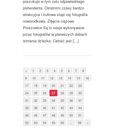
poszukuje w tym celu odpowiedniego
pretendenta. Ostatnimi czasy bardzo
atrakcyjna i kultowa staje się fotografia
noworodkowa. Zdjęcia ciążowe
Proszowice Są to sesje wykonywane
przez fotografów w pierwszych dobach
istnienia dziecka. Całość jest […]
«
1
2
3
4
5
6
7
8
9
10
11
12
13
14
15
16
17
18
19
20
21
22
23
24
25
26
27
28
29
30
31
32
33
34
35
36
37
38
39
40
41
42
43
44
45
46
47
48
49
50
51
52
53
54
55
56
…
59
»