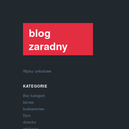
blog
zaradny
Wpisy unikatowe
KATEGORIE
Bez kategorii
biznes
budownictwo
Dom
dziecko
edukacja