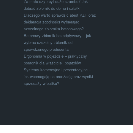
Za małe czy zbyt duże szambo? Jak
dobrać zbiornik do domu i działki.
Dlaczego warto sprawdzić atest PZH oraz
deklaracją zgodności wybierając
szczelnego zbiornika betonowego?
Betonowy zbiornik bezodpływowy – jak
wybrać szczelny zbiornik od
sprawdzonego producenta
Ergonomia w pojeździe – praktyczny
poradnik dla właścicieli pojazdów
Systemy komercyjne i prezentacyjne –
jak wpomagają na aranżację oraz wyniki
sprzedaży w butiku?