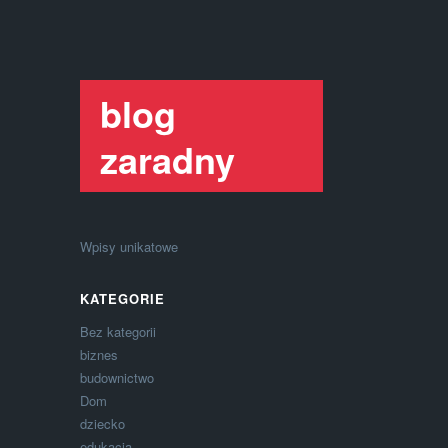
blog
zaradny
Wpisy unikatowe
KATEGORIE
Bez kategorii
biznes
budownictwo
Dom
dziecko
edukacja