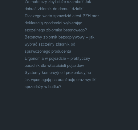
Za małe czy zbyt duże szambo? Jak
dobrać zbiornik do domu i działki.
Dlaczego warto sprawdzić atest PZH oraz
deklaracją zgodności wybierając
szczelnego zbiornika betonowego?
Betonowy zbiornik bezodpływowy – jak
wybrać szczelny zbiornik od
sprawdzonego producenta
Ergonomia w pojeździe – praktyczny
poradnik dla właścicieli pojazdów
Systemy komercyjne i prezentacyjne –
jak wpomagają na aranżację oraz wyniki
sprzedaży w butiku?