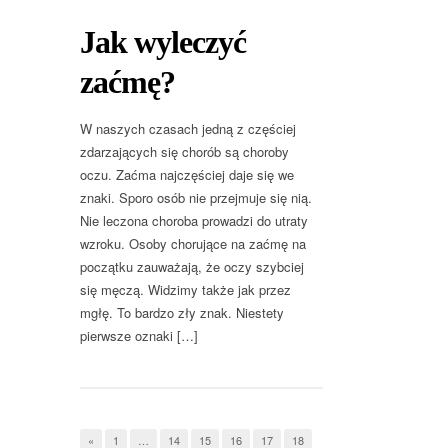
Jak wyleczyć
zaćmę?
W naszych czasach jedną z częściej
zdarzających się chorób są choroby
oczu. Zaćma najczęściej daje się we
znaki. Sporo osób nie przejmuje się nią.
Nie leczona choroba prowadzi do utraty
wzroku. Osoby chorujące na zaćmę na
początku zauważają, że oczy szybciej
się męczą. Widzimy także jak przez
mgłę. To bardzo zły znak. Niestety
pierwsze oznaki […]
«
1
…
14
15
16
17
18