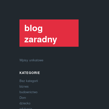
blog
zaradny
Wpisy unikatowe
KATEGORIE
Bez kategorii
biznes
budownictwo
Dom
dziecko
edukacja