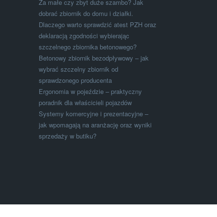
Za małe czy zbyt duże szambo? Jak
dobrać zbiornik do domu i działki.
Dlaczego warto sprawdzić atest PZH oraz
deklaracją zgodności wybierając
szczelnego zbiornika betonowego?
Betonowy zbiornik bezodpływowy – jak
wybrać szczelny zbiornik od
sprawdzonego producenta
Ergonomia w pojeździe – praktyczny
poradnik dla właścicieli pojazdów
Systemy komercyjne i prezentacyjne –
jak wpomagają na aranżację oraz wyniki
sprzedaży w butiku?