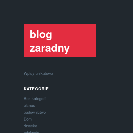
blog
zaradny
Wpisy unikatowe
KATEGORIE
Bez kategorii
biznes
budownictwo
Dom
dziecko
edukacja