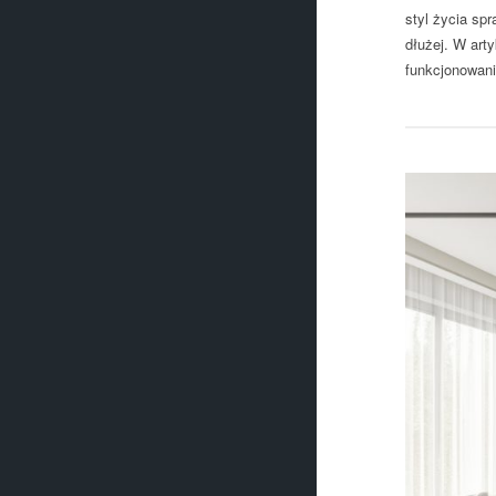
styl życia spr
dłużej. W art
funkcjonowani