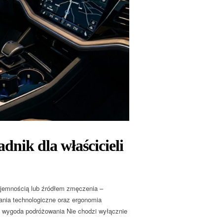
nik dla właścicieli
emnością lub źródłem zmęczenia –
nia technologiczne oraz ergonomia
y wygoda podróżowania Nie chodzi wyłącznie