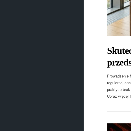
Skute
przeds
Prowadzenie f
regularnej an
praktyce brak
Coraz więcej 