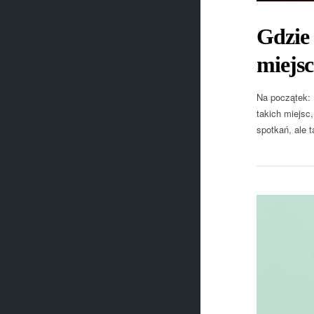
Gdzie 
miejsc
Na początek: 
takich miejsc
spotkań, ale 