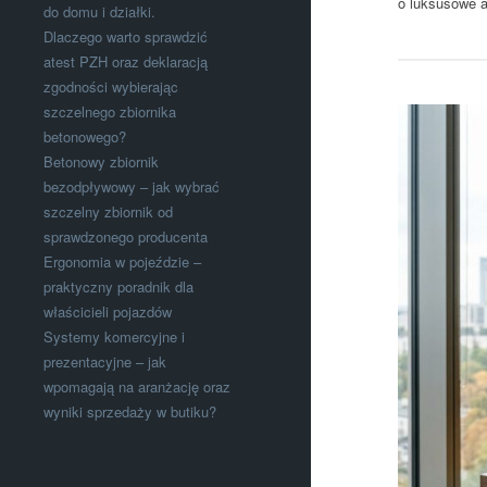
o luksusowe 
do domu i działki.
Dlaczego warto sprawdzić
atest PZH oraz deklaracją
zgodności wybierając
szczelnego zbiornika
betonowego?
Betonowy zbiornik
bezodpływowy – jak wybrać
szczelny zbiornik od
sprawdzonego producenta
Ergonomia w pojeździe –
praktyczny poradnik dla
właścicieli pojazdów
Systemy komercyjne i
prezentacyjne – jak
wpomagają na aranżację oraz
wyniki sprzedaży w butiku?