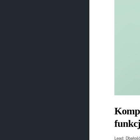
Kompl
funkc
Lead: Dbałość