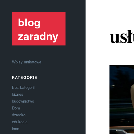
blog
usł
zaradny
Wpisy unikatowe
KATEGORIE
Bez kategorii
biznes
budownictwo
Dom
dziecko
edukacja
inne