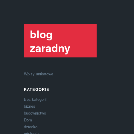
blog
zaradny
Wpisy unikatowe
KATEGORIE
Bez kategorii
biznes
budownictwo
Dom
dziecko
edukacja