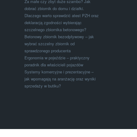
Za małe czy zbyt duże szambo? Jak
dobrać zbiornik do domu i działki.
Dlaczego warto sprawdzić atest PZH oraz
deklaracją zgodności wybierając
szczelnego zbiornika betonowego?
Betonowy zbiornik bezodpływowy – jak
wybrać szczelny zbiornik od
sprawdzonego producenta
Ergonomia w pojeździe – praktyczny
poradnik dla właścicieli pojazdów
Systemy komercyjne i prezentacyjne –
jak wpomagają na aranżację oraz wyniki
sprzedaży w butiku?