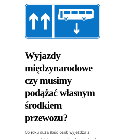
Wyjazdy
międzynarodowe
czy musimy
podążać własnym
środkiem
przewozu?
Co roku duża ilość osób wyjeżdża z