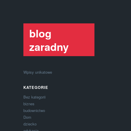
blog
zaradny
Wpisy unikatowe
KATEGORIE
Bez kategorii
biznes
budownictwo
Dom
dziecko
edukacja