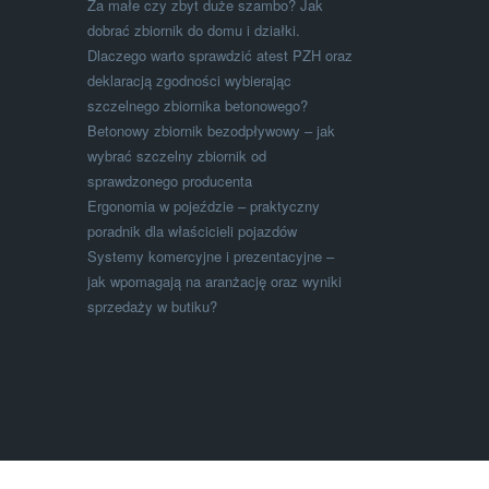
Za małe czy zbyt duże szambo? Jak
dobrać zbiornik do domu i działki.
Dlaczego warto sprawdzić atest PZH oraz
deklaracją zgodności wybierając
szczelnego zbiornika betonowego?
Betonowy zbiornik bezodpływowy – jak
wybrać szczelny zbiornik od
sprawdzonego producenta
Ergonomia w pojeździe – praktyczny
poradnik dla właścicieli pojazdów
Systemy komercyjne i prezentacyjne –
jak wpomagają na aranżację oraz wyniki
sprzedaży w butiku?