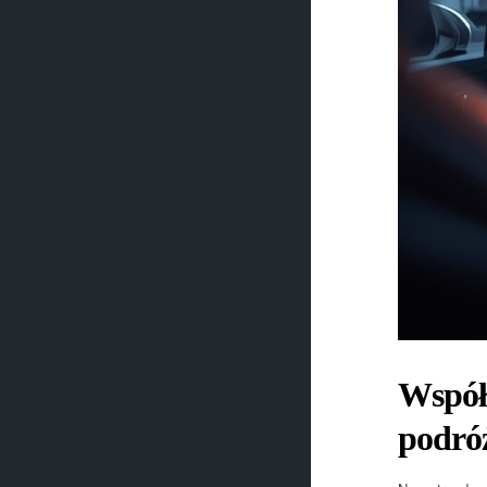
Współ
podró