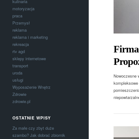
kulinaria
motoryzacja
praca
Przemysł
reklama
reklama i marketing
rekreacja
Firma
rtv agd
sklepy internetowe
Propo
transport
uroda
Nowoczesne w
usługi
kompleksowe m
Wyposażenie Wnętrz
pomieszczenia
Zdrowie
niepowtarzaln
zdrowie.pl
OSTATNIE WPISY
Za małe czy zbyt duże
szambo? Jak dobrać zbiornik