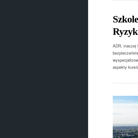
Szkol
Ryzyk
ADR, inaczej
bezpieczeństw
wyspecjalizow
aspekty kursó