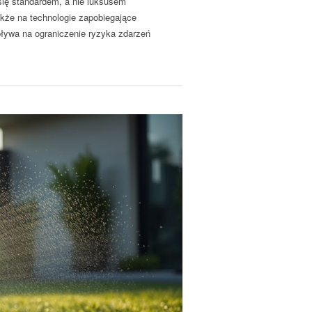
się standardem, a nie luksusem
akże na technologie zapobiegające
ływa na ograniczenie ryzyka zdarzeń