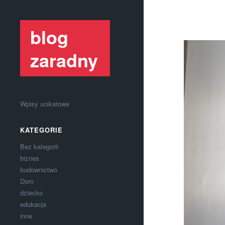
blog
zaradny
Wpisy unikatowe
KATEGORIE
Bez kategorii
biznes
budownictwo
Dom
dziecko
edukacja
inne