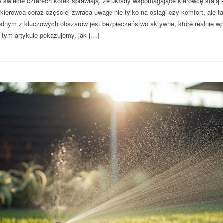
 świecie czterech kółek sprawiają, że układy wspomagające kierowcę stają 
ierowca coraz częściej zwraca uwagę nie tylko na osiągi czy komfort, ale t
nym z kluczowych obszarów jest bezpieczeństwo aktywne, które realnie wp
tym artykule pokazujemy, jak […]