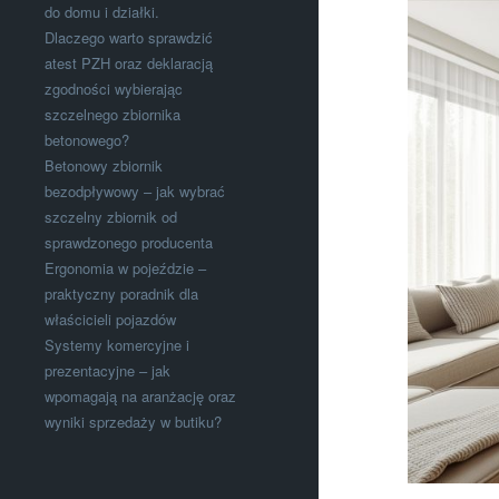
do domu i działki.
Dlaczego warto sprawdzić
atest PZH oraz deklaracją
zgodności wybierając
szczelnego zbiornika
betonowego?
Betonowy zbiornik
bezodpływowy – jak wybrać
szczelny zbiornik od
sprawdzonego producenta
Ergonomia w pojeździe –
praktyczny poradnik dla
właścicieli pojazdów
Systemy komercyjne i
prezentacyjne – jak
wpomagają na aranżację oraz
wyniki sprzedaży w butiku?