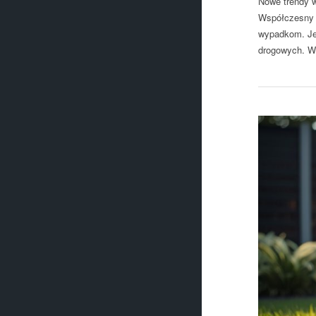
Nowe trendy w
Współczesny k
wypadkom. Jed
drogowych. W 