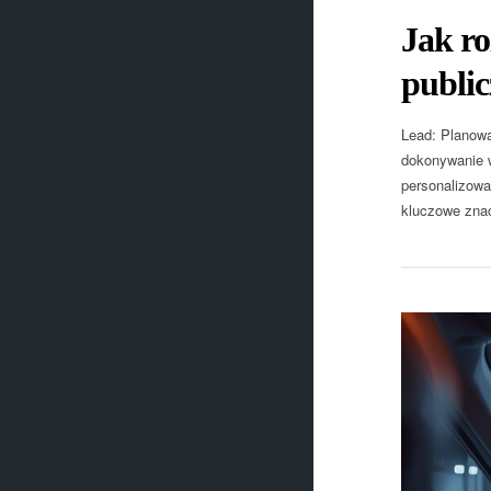
Jak ro
public
Lead: Planowa
dokonywanie w
personalizowa
kluczowe znac