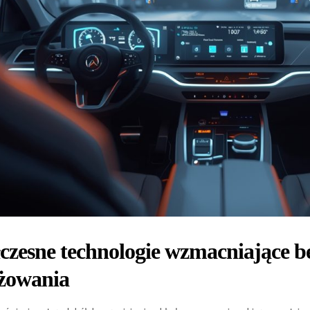
czesne technologie wzmacniające b
żowania