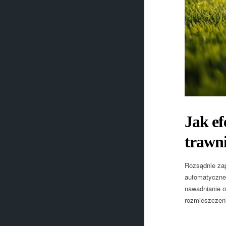
Jak e
trawn
Rozsądnie zap
automatyczne 
nawadnianie o
rozmieszczeni