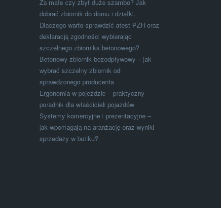
Za małe czy zbyt duże szambo? Jak
dobrać zbiornik do domu i działki.
Dlaczego warto sprawdzić atest PZH oraz
deklaracją zgodności wybierając
szczelnego zbiornika betonowego?
Betonowy zbiornik bezodpływowy – jak
wybrać szczelny zbiornik od
sprawdzonego producenta
Ergonomia w pojeździe – praktyczny
poradnik dla właścicieli pojazdów
Systemy komercyjne i prezentacyjne –
jak wpomagają na aranżację oraz wyniki
sprzedaży w butiku?