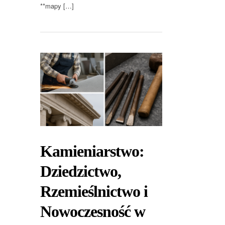
**mapy […]
Kamieniarstwo:
Dziedzictwo,
Rzemieślnictwo i
Nowoczesność w