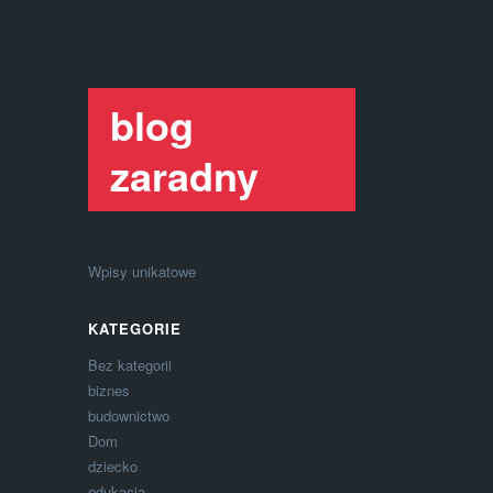
blog
zaradny
Wpisy unikatowe
KATEGORIE
Bez kategorii
biznes
budownictwo
Dom
dziecko
edukacja