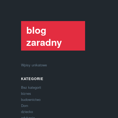
blog
zaradny
Wpisy unikatowe
KATEGORIE
Bez kategorii
biznes
budownictwo
Dom
dziecko
edukacja