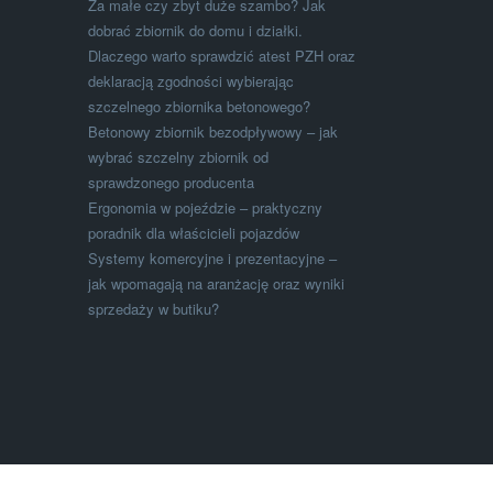
Za małe czy zbyt duże szambo? Jak
dobrać zbiornik do domu i działki.
Dlaczego warto sprawdzić atest PZH oraz
deklaracją zgodności wybierając
szczelnego zbiornika betonowego?
Betonowy zbiornik bezodpływowy – jak
wybrać szczelny zbiornik od
sprawdzonego producenta
Ergonomia w pojeździe – praktyczny
poradnik dla właścicieli pojazdów
Systemy komercyjne i prezentacyjne –
jak wpomagają na aranżację oraz wyniki
sprzedaży w butiku?