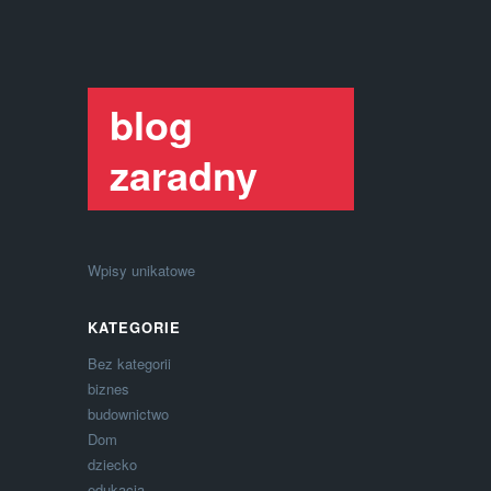
blog
zaradny
Wpisy unikatowe
KATEGORIE
Bez kategorii
biznes
budownictwo
Dom
dziecko
edukacja