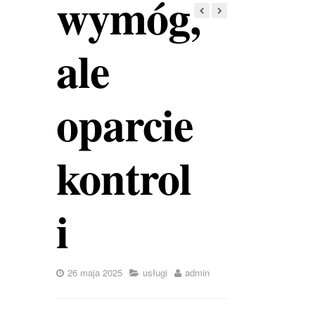
wymóg,
ale
oparcie
kontrol
i
26 maja 2025
usługi
admin