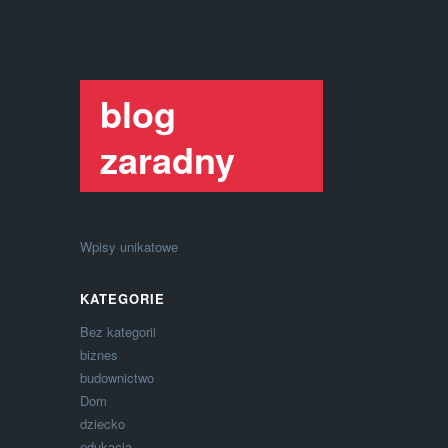
blog
zaradny
Wpisy unikatowe
KATEGORIE
Bez kategorii
biznes
budownictwo
Dom
dziecko
edukacja