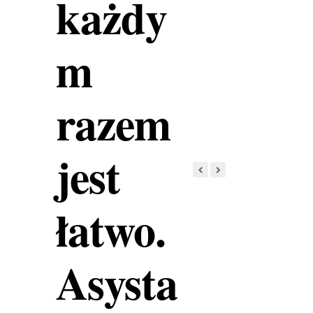
każdy
m
razem
jest
łatwo.
Asysta