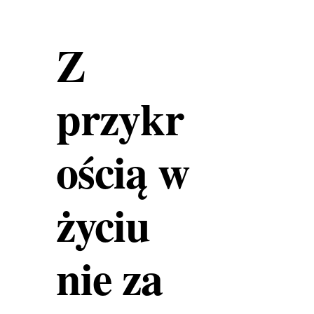
Z
przykr
ością w
życiu
nie za