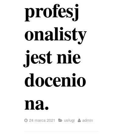
profesj
onalisty
jest nie
docenio
na.
24 marca 2021
usługi
admin