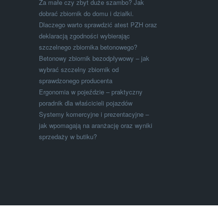
Za małe czy zbyt duże szambo? Jak
dobrać zbiornik do domu i działki.
Dlaczego warto sprawdzić atest PZH oraz
deklaracją zgodności wybierając
szczelnego zbiornika betonowego?
Betonowy zbiornik bezodpływowy – jak
wybrać szczelny zbiornik od
sprawdzonego producenta
Ergonomia w pojeździe – praktyczny
poradnik dla właścicieli pojazdów
Systemy komercyjne i prezentacyjne –
jak wpomagają na aranżację oraz wyniki
sprzedaży w butiku?