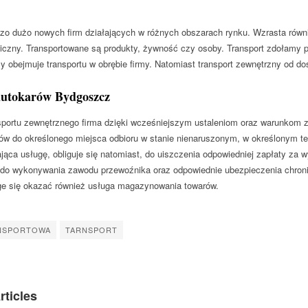
zo dużo nowych firm działających w różnych obszarach rynku. Wzrasta równi
niczny. Transportowane są produkty, żywność czy osoby. Transport zdołamy p
y obejmuje transportu w obrębie firmy. Natomiast transport zewnętrzny od 
utokarów Bydgoszcz
portu zewnętrznego firma dzięki wcześniejszym ustaleniom oraz warunkom zo
ów do określonego miejsca odbioru w stanie nienaruszonym, w określonym term
jąca usługę, obliguje się natomiast, do uiszczenia odpowiedniej zapłaty za
do wykonywania zawodu przewoźnika oraz odpowiednie ubezpieczenia chroni
 się okazać również usługa magazynowania towarów.
NSPORTOWA
TARNSPORT
rticles