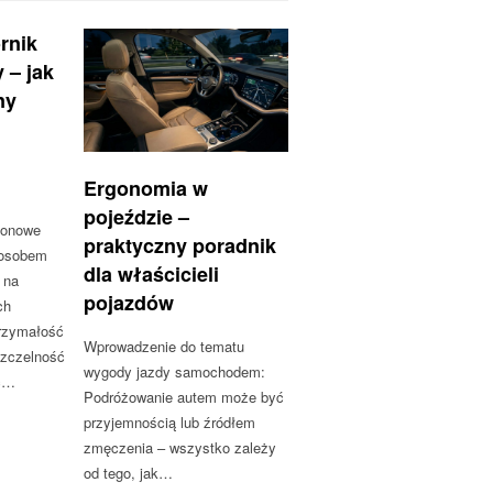
rnik
 – jak
ny
Ergonomia w
pojeździe –
tonowe
praktyczny poradnik
posobem
dla właścicieli
 na
pojazdów
ch
trzymałość
Wprowadzenie do tematu
szczelność
wygody jazdy samochodem:
ść…
Podróżowanie autem może być
przyjemnością lub źródłem
zmęczenia – wszystko zależy
od tego, jak…