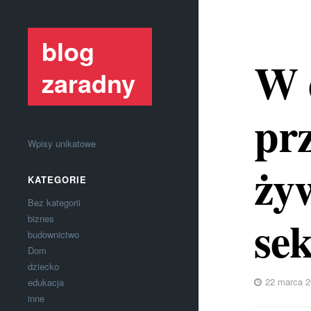
blog
W d
zaradny
pr
Wpisy unikatowe
żyw
KATEGORIE
Bez kategorii
sek
biznes
budownictwo
Dom
dziecko
22 marca 2
edukacja
inne