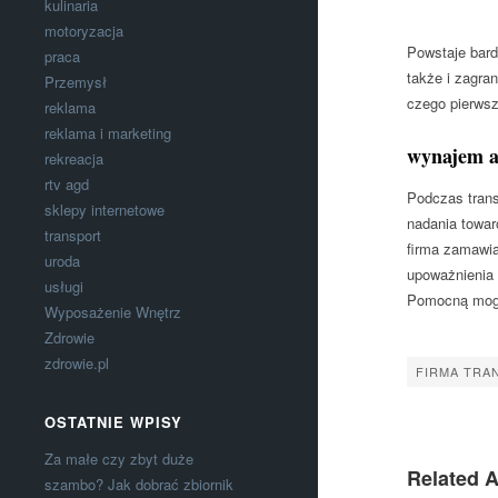
kulinaria
motoryzacja
Powstaje bard
praca
także i zagra
Przemysł
czego pierwsz
reklama
reklama i marketing
wynajem a
rekreacja
rtv agd
Podczas trans
sklepy internetowe
nadania towar
transport
firma zamawia
uroda
upoważnienia 
usługi
Pomocną moge
Wyposażenie Wnętrz
Zdrowie
zdrowie.pl
FIRMA TRA
OSTATNIE WPISY
Za małe czy zbyt duże
Related A
szambo? Jak dobrać zbiornik