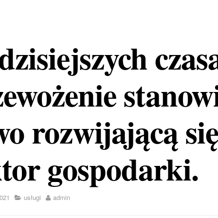
zisiejszych czas
zewożenie stanow
o rozwijającą si
tor gospodarki.
021
usługi
admin