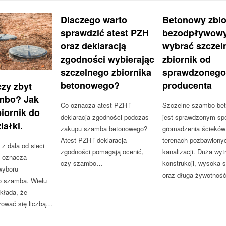
Dlaczego warto
Betonowy zbio
sprawdzić atest PZH
bezodpływowy
oraz deklaracją
wybrać szczel
zgodności wybierając
zbiornik od
szczelnego zbiornika
sprawdzonego
betonowego?
producenta
zy zbyt
mbo? Jak
Co oznacza atest PZH i
Szczelne szambo be
iornik do
deklaracja zgodności podczas
jest sprawdzonym s
iałki.
zakupu szamba betonowego?
gromadzenia ścieków
Atest PZH i deklaracja
terenach pozbawiony
 dala od sieci
zgodności pomagają ocenić,
kanalizacji. Duża wy
j oznacza
czy szambo…
konstrukcji, wysoka 
wyboru
oraz długa żywotno
o szamba. Wielu
kłada, że
rować się liczbą…