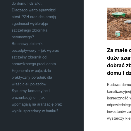
do domu i działki.
Dlaczego warto sprawdzić
atest PZH oraz deklaracją
zgodności wybierając
szczelnego zbiornika
betonowego?
Betonowy zbiornik
Za małe c
bezodpływowy – jak wybrać
duże sza
szczelny zbiornik od
sprawdzonego producenta
dobrać zb
Ergonomia w pojeździe –
domu i dz
praktyczny poradnik dla
właścicieli pojazdów
Budowa domu z
Systemy komercyjne i
kanalizacyjne
prezentacyjne – jak
konieczność 
wpomagają na aranżację oraz
odpowiednieg
wyniki sprzedaży w butiku?
inwestorów za
wystarczy kie