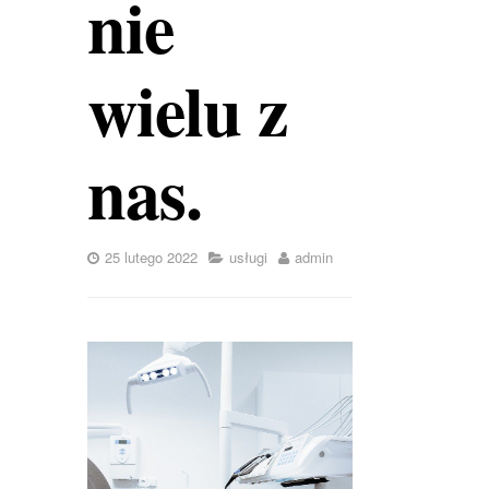
nie
wielu z
nas.
25 lutego 2022
usługi
admin