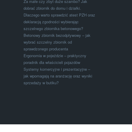
Za małe czy zbyt duże szambo? Jak
dobrać zbiornik do domu i działki.
Dlaczego warto sprawdzić atest PZH oraz
deklaracją zgodności wybierając
szczelnego zbiornika betonowego?
Betonowy zbiornik bezodpływowy – jak
wybrać szczelny zbiornik od
sprawdzonego producenta
Ergonomia w pojeździe – praktyczny
poradnik dla właścicieli pojazdów
Systemy komercyjne i prezentacyjne –
jak wpomagają na aranżację oraz wyniki
sprzedaży w butiku?