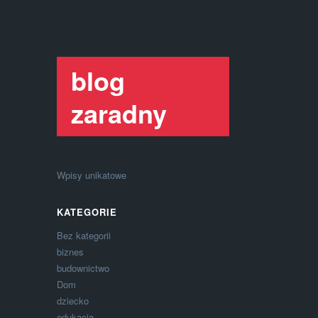
blog
zaradny
Wpisy unikatowe
KATEGORIE
Bez kategorii
biznes
budownictwo
Dom
dziecko
edukacja