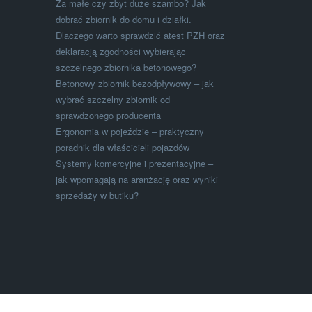
Za małe czy zbyt duże szambo? Jak
dobrać zbiornik do domu i działki.
Dlaczego warto sprawdzić atest PZH oraz
deklaracją zgodności wybierając
szczelnego zbiornika betonowego?
Betonowy zbiornik bezodpływowy – jak
wybrać szczelny zbiornik od
sprawdzonego producenta
Ergonomia w pojeździe – praktyczny
poradnik dla właścicieli pojazdów
Systemy komercyjne i prezentacyjne –
jak wpomagają na aranżację oraz wyniki
sprzedaży w butiku?