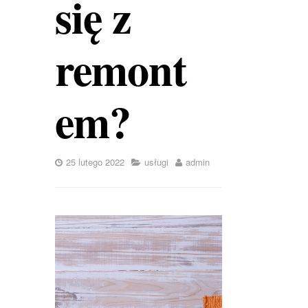
się z
remont
em?
25 lutego 2022
usługi
admin