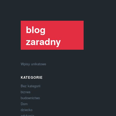
blog
zaradny
Wpisy unikatowe
KATEGORIE
Bez kategorii
biznes
budownictwo
Dom
dziecko
edukacja