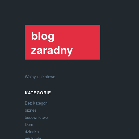
blog
zaradny
Wpisy unikatowe
KATEGORIE
Bez kategorii
biznes
budownictwo
Dom
dziecko
edukacja