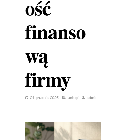
ość
finanso
wą
firmy
24 grudnia 2025
usługi
admin