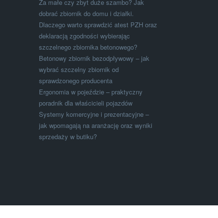
Za małe czy zbyt duże szambo? Jak
dobrać zbiornik do domu i działki.
Dlaczego warto sprawdzić atest PZH oraz
deklaracją zgodności wybierając
szczelnego zbiornika betonowego?
Betonowy zbiornik bezodpływowy – jak
wybrać szczelny zbiornik od
sprawdzonego producenta
Ergonomia w pojeździe – praktyczny
poradnik dla właścicieli pojazdów
Systemy komercyjne i prezentacyjne –
jak wpomagają na aranżację oraz wyniki
sprzedaży w butiku?