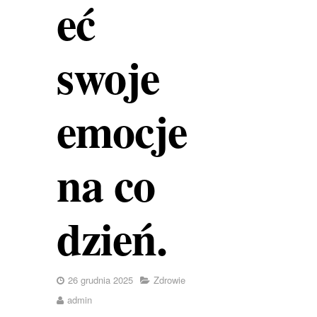
eć
swoje
emocje
na co
dzień.
26 grudnia 2025
Zdrowie
admin