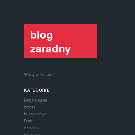
blog
zaradny
Wpisy unikatowe
KATEGORIE
Bez kategorii
biznes
budownictwo
Dom
dziecko
edukacja