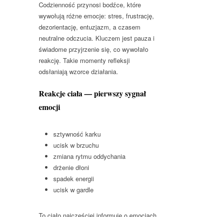
Codzienność przynosi bodźce, które
wywołują różne emocje: stres, frustrację,
dezorientację, entuzjazm, a czasem
neutralne odczucia. Kluczem jest pauza i
świadome przyjrzenie się, co wywołało
reakcję. Takie momenty refleksji
odsłaniają wzorce działania.
Reakcje ciała — pierwszy sygnał
emocji
sztywność karku
ucisk w brzuchu
zmiana rytmu oddychania
drżenie dłoni
spadek energii
ucisk w gardle
To ciało najczęściej informuje o emocjach