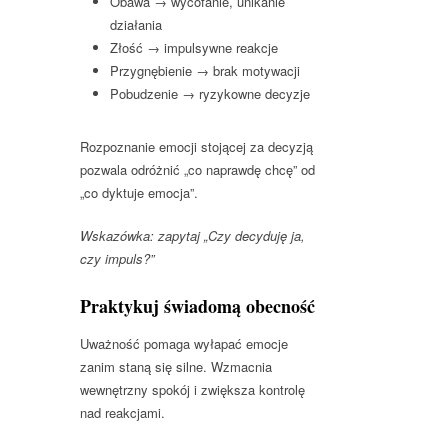
Obawa → wycofanie, unikanie
działania
Złość → impulsywne reakcje
Przygnębienie → brak motywacji
Pobudzenie → ryzykowne decyzje
Rozpoznanie emocji stojącej za decyzją
pozwala odróżnić „co naprawdę chcę” od
„co dyktuje emocja”.
Wskazówka: zapytaj „Czy decyduję ja,
czy impuls?”
Praktykuj świadomą obecność
Uważność pomaga wyłapać emocje
zanim staną się silne. Wzmacnia
wewnętrzny spokój i zwiększa kontrolę
nad reakcjami.