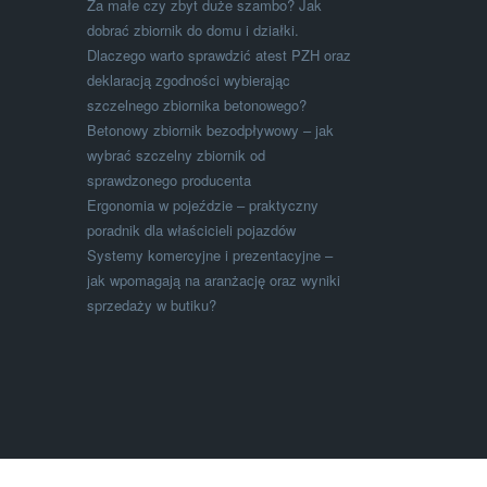
Za małe czy zbyt duże szambo? Jak
dobrać zbiornik do domu i działki.
Dlaczego warto sprawdzić atest PZH oraz
deklaracją zgodności wybierając
szczelnego zbiornika betonowego?
Betonowy zbiornik bezodpływowy – jak
wybrać szczelny zbiornik od
sprawdzonego producenta
Ergonomia w pojeździe – praktyczny
poradnik dla właścicieli pojazdów
Systemy komercyjne i prezentacyjne –
jak wpomagają na aranżację oraz wyniki
sprzedaży w butiku?