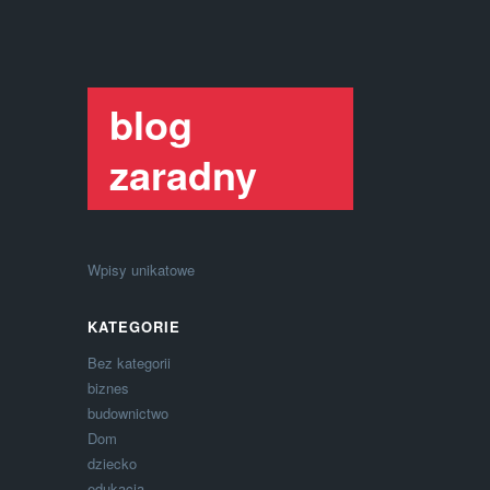
blog
zaradny
Wpisy unikatowe
KATEGORIE
Bez kategorii
biznes
budownictwo
Dom
dziecko
edukacja