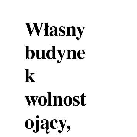
Własny
budyne
k
wolnost
ojący,