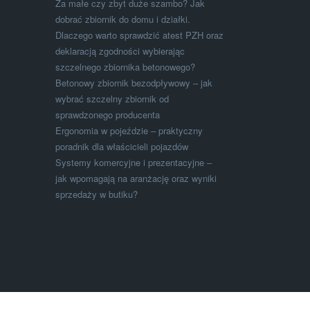
Za małe czy zbyt duże szambo? Jak
dobrać zbiornik do domu i działki.
Dlaczego warto sprawdzić atest PZH oraz
deklaracją zgodności wybierając
szczelnego zbiornika betonowego?
Betonowy zbiornik bezodpływowy – jak
wybrać szczelny zbiornik od
sprawdzonego producenta
Ergonomia w pojeździe – praktyczny
poradnik dla właścicieli pojazdów
Systemy komercyjne i prezentacyjne –
jak wpomagają na aranżację oraz wyniki
sprzedaży w butiku?