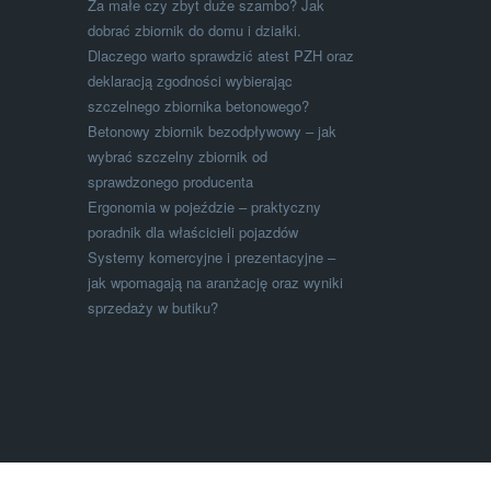
Za małe czy zbyt duże szambo? Jak
dobrać zbiornik do domu i działki.
Dlaczego warto sprawdzić atest PZH oraz
deklaracją zgodności wybierając
szczelnego zbiornika betonowego?
Betonowy zbiornik bezodpływowy – jak
wybrać szczelny zbiornik od
sprawdzonego producenta
Ergonomia w pojeździe – praktyczny
poradnik dla właścicieli pojazdów
Systemy komercyjne i prezentacyjne –
jak wpomagają na aranżację oraz wyniki
sprzedaży w butiku?