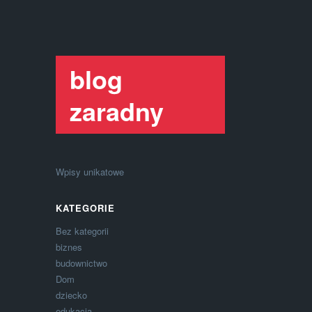
blog
zaradny
Wpisy unikatowe
KATEGORIE
Bez kategorii
biznes
budownictwo
Dom
dziecko
edukacja