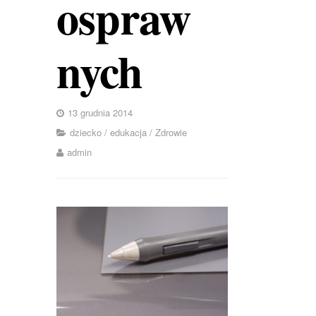
ospraw
nych
13 grudnia 2014
dziecko
/
edukacja
/
Zdrowie
admin