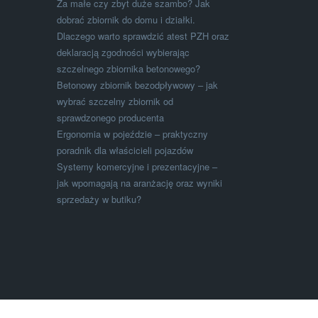
Za małe czy zbyt duże szambo? Jak
dobrać zbiornik do domu i działki.
Dlaczego warto sprawdzić atest PZH oraz
deklaracją zgodności wybierając
szczelnego zbiornika betonowego?
Betonowy zbiornik bezodpływowy – jak
wybrać szczelny zbiornik od
sprawdzonego producenta
Ergonomia w pojeździe – praktyczny
poradnik dla właścicieli pojazdów
Systemy komercyjne i prezentacyjne –
jak wpomagają na aranżację oraz wyniki
sprzedaży w butiku?