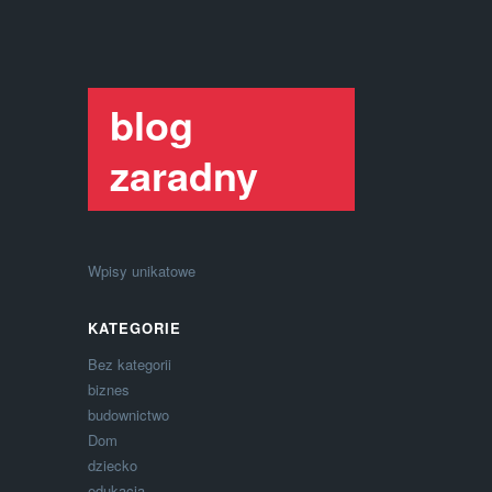
blog
zaradny
Wpisy unikatowe
KATEGORIE
Bez kategorii
biznes
budownictwo
Dom
dziecko
edukacja