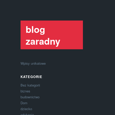
blog
zaradny
Wpisy unikatowe
KATEGORIE
Bez kategorii
biznes
budownictwo
Dom
dziecko
edukacja