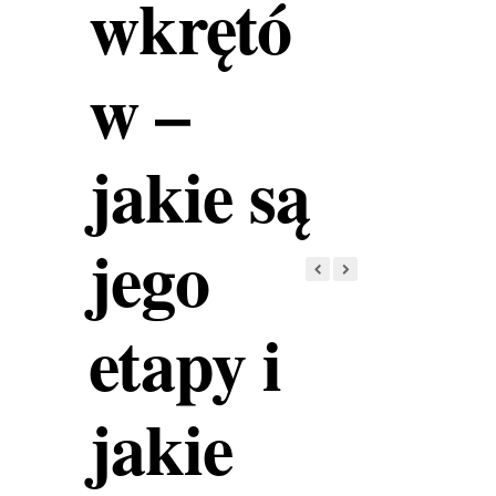
wkrętó
w –
jakie są
jego
etapy i
jakie