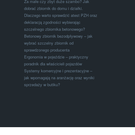
Za małe czy zbyt duże szambo? Jak
dobrać zbiornik do domu i działki.
Dlaczego warto sprawdzić atest PZH oraz
deklaracją zgodności wybierając
szczelnego zbiornika betonowego?
Betonowy zbiornik bezodpływowy – jak
wybrać szczelny zbiornik od
sprawdzonego producenta
Ergonomia w pojeździe – praktyczny
poradnik dla właścicieli pojazdów
Systemy komercyjne i prezentacyjne –
jak wpomagają na aranżację oraz wyniki
sprzedaży w butiku?