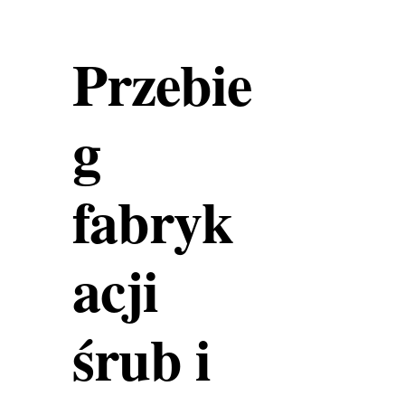
Przebie
g
fabryk
acji
śrub i