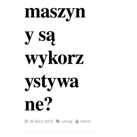
maszyn
y są
wykorz
ystywa
ne?
29 lipca 2023
usługi
admin