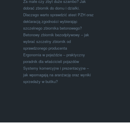
Za małe czy zbyt duże szambo? Jak
dobrać zbiornik do domu i działki.
Dlaczego warto sprawdzić atest PZH oraz
deklaracją zgodności wybierając
szczelnego zbiornika betonowego?
Betonowy zbiornik bezodpływowy – jak
wybrać szczelny zbiornik od
sprawdzonego producenta
Ergonomia w pojeździe – praktyczny
poradnik dla właścicieli pojazdów
Systemy komercyjne i prezentacyjne –
jak wpomagają na aranżację oraz wyniki
sprzedaży w butiku?