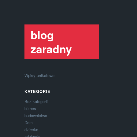
blog
zaradny
Wpisy unikatowe
KATEGORIE
Bez kategorii
biznes
budownictwo
Dom
dziecko
edukacja