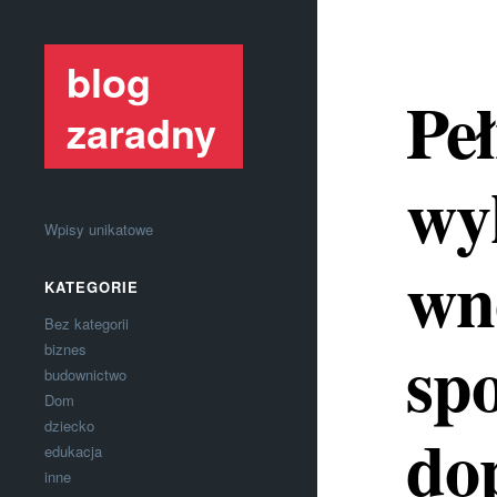
blog
Pe
zaradny
wy
Wpisy unikatowe
wn
KATEGORIE
Bez kategorii
spo
biznes
budownictwo
Dom
dziecko
do
edukacja
inne