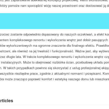
 który pomoże nam sporządzić wizję naszej przestrzeni oraz dostosować ją do
zorzec zostanie odpowiednio dopasowany do naszych oczekiwań, a efekt ko
entem kompleksowego remontu i wykończenia wnętrz jest dobór pasujących ma
tów wykończeniowych ma ogromne znaczenie dla finalnego efektu. Prawidłow
estrzeni, ale również na jej trwałość i funkcjonalność. Ważne jest, aby wybier
zez długie lata. W trakcie kompleksowego remontu i wykończenia wnętrz czę
 instalacyjnych. Może to obejmować rozbiórke ścian, przebudowę układu pomi
h. W takich przypadkach powinno się skorzystać z usług profesjonalnej ekipy 
wszystkie niezbędne prace, zgodnie z aktualnymi normami i przepisami. Ko
tóra może znacząco poprawić komfort i estetykę naszego domu lub mieszkani
rticles