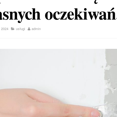
asnych oczekiwań
 2024
usługi
admin