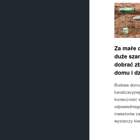
Za małe c
duże sza
dobrać zb
domu i dz
Budowa domu z
kanalizacyjne
konieczność 
odpowiednieg
inwestorów za
wystarczy kie