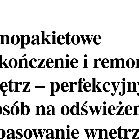
łnopakietowe
kończenie i remo
ętrz – perfekcyjn
sób na odświeżen
pasowanie wnętrz