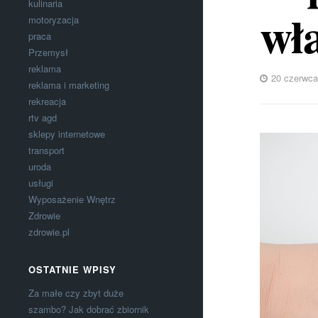
kulinaria
wł
motoryzacja
praca
Przemysł
reklama
20 czerwca
reklama i marketing
rekreacja
rtv agd
sklepy internetowe
transport
uroda
usługi
Wyposażenie Wnętrz
Zdrowie
zdrowie.pl
OSTATNIE WPISY
Za małe czy zbyt duże
szambo? Jak dobrać zbiornik