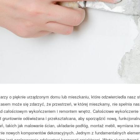
arzy o pięknie urządzonym domu lub mieszkaniu, które odzwierciedla nasz st
asem może się zdarzyć, że przestrzeń, w której mieszkamy, nie spełnia na
d całościowym wykończeniem i remontem wnętrz. Całościowe wykończenie i 
st gruntownie odświeżana i przekształcana, aby sporządzić nową, funkcjonaln
ań, takich jak malowanie ścian, układanie podłóg, montaż mebli, wymiana inst
nie nowych komponentów dekoracyjnych. Jednym z fundamentalnych eleme
rz jest zaplanowanie adekwatnej koncepcji projektowej. Warto skonsultować