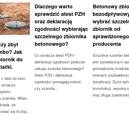
Dlaczego warto
Betonowy zbio
sprawdzić atest PZH
bezodpływowy
oraz deklaracją
wybrać szczel
zgodności wybierając
zbiornik od
szczelnego zbiornika
sprawdzonego
betonowego?
producenta
zy zbyt
mbo? Jak
Co oznacza atest PZH i
Szczelne szambo be
iornik do
deklaracja zgodności podczas
jest sprawdzonym s
iałki.
zakupu szamba betonowego?
gromadzenia ścieków
Atest PZH i deklaracja
terenach pozbawiony
 dala od sieci
zgodności pomagają ocenić,
kanalizacji. Duża wy
j oznacza
czy szambo…
konstrukcji, wysoka 
wyboru
oraz długa żywotno
o szamba. Wielu
kłada, że
rować się liczbą…