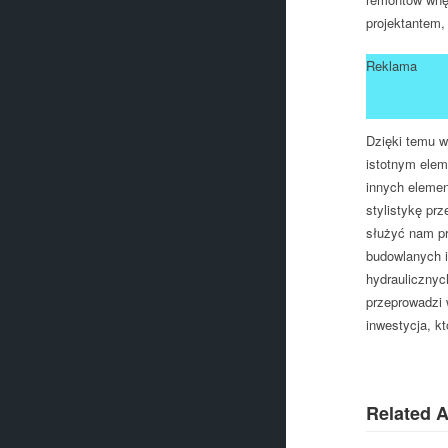
projektantem,
Reklama
Dzięki temu w
istotnym elem
innych elemen
stylistykę prz
służyć nam pr
budowlanych i
hydraulicznyc
przeprowadzi 
inwestycja, k
Related A