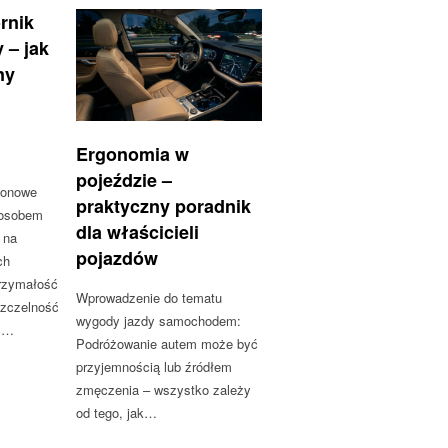
rnik
 – jak
ny
Ergonomia w
pojeździe –
tonowe
praktyczny poradnik
posobem
dla właścicieli
 na
pojazdów
ch
trzymałość
Wprowadzenie do tematu
szczelność
wygody jazdy samochodem:
ść…
Podróżowanie autem może być
przyjemnością lub źródłem
zmęczenia – wszystko zależy
od tego, jak…