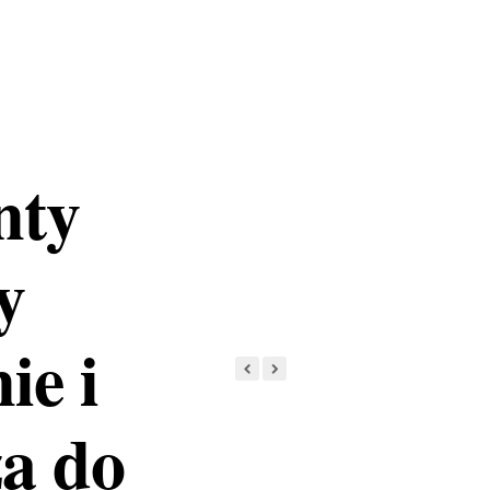
nty
y
ie i
a do