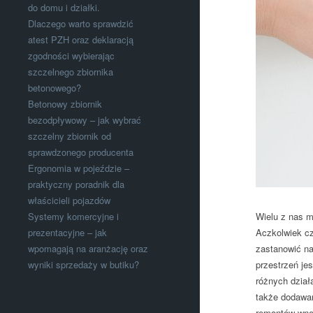
do domu i działki.
Dlaczego warto sprawdzić
atest PZH oraz deklaracją
zgodności wybierając
szczelnego zbiornika
betonowego?
Betonowy zbiornik
bezodpływowy – jak wybrać
szczelny zbiornik od
sprawdzonego producenta
Ergonomia w pojeździe –
praktyczny poradnik dla
właścicieli pojazdów
Systemy komercyjne i
Wielu z nas m
prezentacyjne – jak
Aczkolwiek cz
wpomagają na aranżację oraz
zastanowić na
wyniki sprzedaży w butiku?
przestrzeń je
różnych dział
także dodawa
remontów wnęt