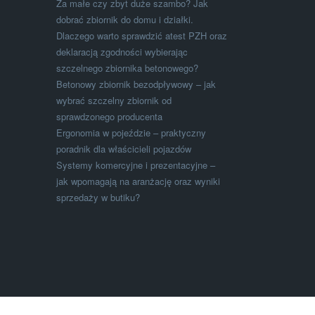
Za małe czy zbyt duże szambo? Jak
dobrać zbiornik do domu i działki.
Dlaczego warto sprawdzić atest PZH oraz
deklaracją zgodności wybierając
szczelnego zbiornika betonowego?
Betonowy zbiornik bezodpływowy – jak
wybrać szczelny zbiornik od
sprawdzonego producenta
Ergonomia w pojeździe – praktyczny
poradnik dla właścicieli pojazdów
Systemy komercyjne i prezentacyjne –
jak wpomagają na aranżację oraz wyniki
sprzedaży w butiku?