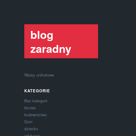
blog
zaradny
Wpisy unikatowe
KATEGORIE
Bez kategorii
biznes
budownictwo
Dom
dziecko
edukacja