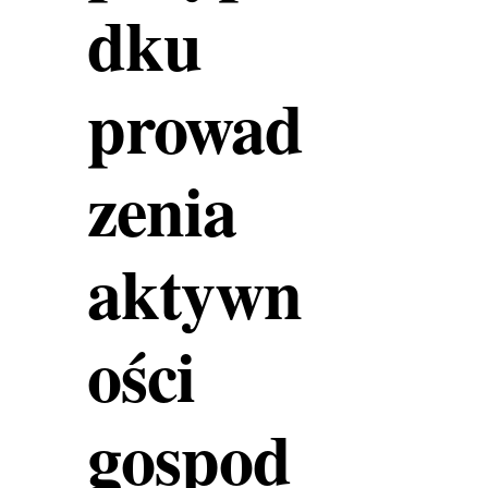
dku
prowad
zenia
aktywn
ości
gospod