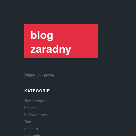
blog
zaradny
Wpisy unikatowe
KATEGORIE
Bez kategorii
biznes
budownictwo
Dom
dziecko
edukacja