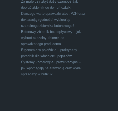
Za małe czy zbyt duże szambo? Jak
dobrać zbiornik do domu i działki.
Dlaczego warto sprawdzić atest PZH oraz
deklaracją zgodności wybierając
szczelnego zbiornika betonowego?
Betonowy zbiornik bezodpływowy – jak
wybrać szczelny zbiornik od
sprawdzonego producenta
Ergonomia w pojeździe – praktyczny
poradnik dla właścicieli pojazdów
Systemy komercyjne i prezentacyjne –
jak wpomagają na aranżację oraz wyniki
sprzedaży w butiku?