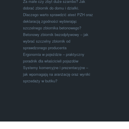
Za małe czy zbyt duże szambo? Jak
dobrać zbiornik do domu i działki.
Dlaczego warto sprawdzić atest PZH oraz
deklaracją zgodności wybierając
szczelnego zbiornika betonowego?
Betonowy zbiornik bezodpływowy – jak
wybrać szczelny zbiornik od
sprawdzonego producenta
Ergonomia w pojeździe – praktyczny
poradnik dla właścicieli pojazdów
Systemy komercyjne i prezentacyjne –
jak wpomagają na aranżację oraz wyniki
sprzedaży w butiku?