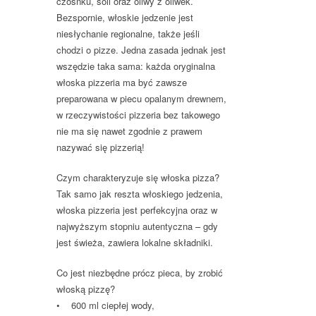
czosnku, soli oraz oliwy z oliwek.
Bezspornie, włoskie jedzenie jest
niesłychanie regionalne, także jeśli
chodzi o pizze. Jedna zasada jednak jest
wszędzie taka sama: każda oryginalna
włoska pizzeria ma być zawsze
preparowana w piecu opalanym drewnem,
w rzeczywistości pizzeria bez takowego
nie ma się nawet zgodnie z prawem
nazywać się pizzerią!
Czym charakteryzuje się włoska pizza?
Tak samo jak reszta włoskiego jedzenia,
włoska pizzeria jest perfekcyjna oraz w
najwyższym stopniu autentyczna – gdy
jest świeża, zawiera lokalne składniki.
Co jest niezbędne prócz pieca, by zrobić
włoską pizzę?
• 600 ml ciepłej wody,