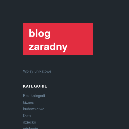
blog
zaradny
Wpisy unikatowe
KATEGORIE
Bez kategorii
biznes
budownictwo
Dom
dziecko
edukacja