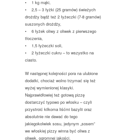
• 1 kg mąki,
• 2,5 – 3 łyżki (25 gramów) świeżych
drożdży bądź też 2 łyżeczki (7-8 gramów)
suszonych drożdży,
• 6 łyżek oliwy z oliwek z pierwszego
tłoczenia,
• 1,5 łyżeczki soli,
• 2 łyżeczki cukru – to wszystko na
ciasto.
W następnej kolejności pora na ulubione
dodatki, chociaż wolno trzymać się też
wyżej wymienionej klasyki.
Najprawidłowiej też gotową pizzę
dostarczyć typowo po włosku – czyli
przystroić kilkoma liśćmi bazylii oraz
absolutnie nie dawać do tego
jakiegokolwiek sosu, jedynym „sosem”
we włoskiej pizzy winna być oliwa z
oliwek, ogromnej jakości.