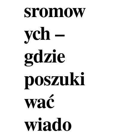
sromow
ych –
gdzie
poszuki
wać
wiado