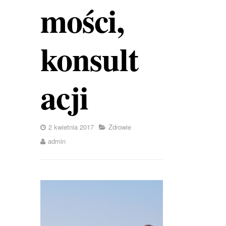
mości,
konsult
acji
2 kwietnia 2017
Zdrowie
admin