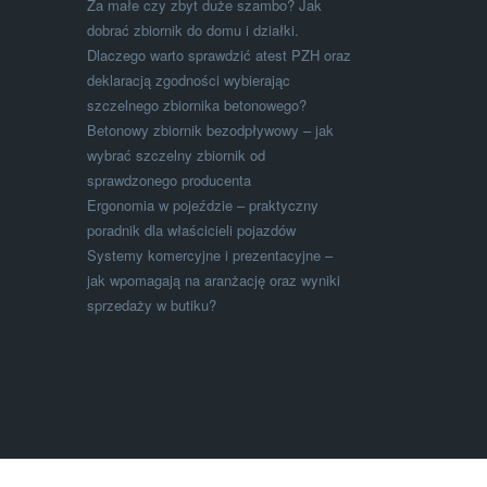
Za małe czy zbyt duże szambo? Jak
dobrać zbiornik do domu i działki.
Dlaczego warto sprawdzić atest PZH oraz
deklaracją zgodności wybierając
szczelnego zbiornika betonowego?
Betonowy zbiornik bezodpływowy – jak
wybrać szczelny zbiornik od
sprawdzonego producenta
Ergonomia w pojeździe – praktyczny
poradnik dla właścicieli pojazdów
Systemy komercyjne i prezentacyjne –
jak wpomagają na aranżację oraz wyniki
sprzedaży w butiku?