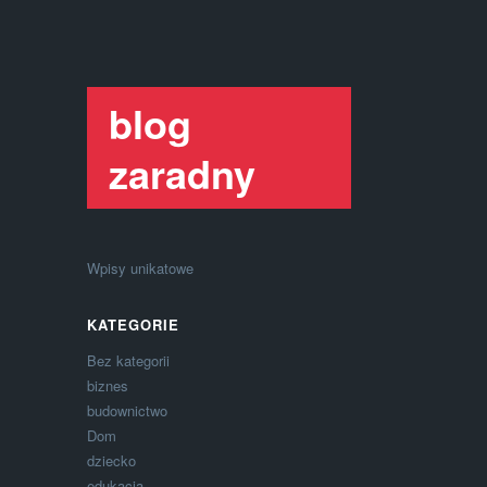
blog
zaradny
Wpisy unikatowe
KATEGORIE
Bez kategorii
biznes
budownictwo
Dom
dziecko
edukacja