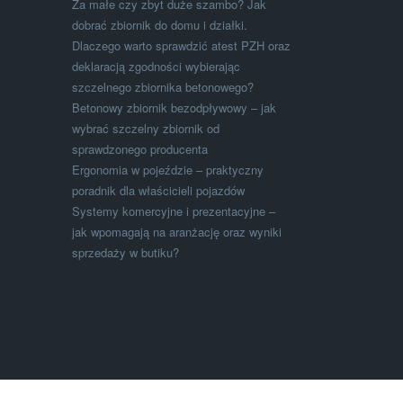
Za małe czy zbyt duże szambo? Jak
dobrać zbiornik do domu i działki.
Dlaczego warto sprawdzić atest PZH oraz
deklaracją zgodności wybierając
szczelnego zbiornika betonowego?
Betonowy zbiornik bezodpływowy – jak
wybrać szczelny zbiornik od
sprawdzonego producenta
Ergonomia w pojeździe – praktyczny
poradnik dla właścicieli pojazdów
Systemy komercyjne i prezentacyjne –
jak wpomagają na aranżację oraz wyniki
sprzedaży w butiku?