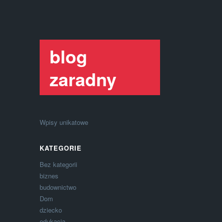
blog
zaradny
Wpisy unikatowe
KATEGORIE
Bez kategorii
biznes
budownictwo
Dom
dziecko
edukacja