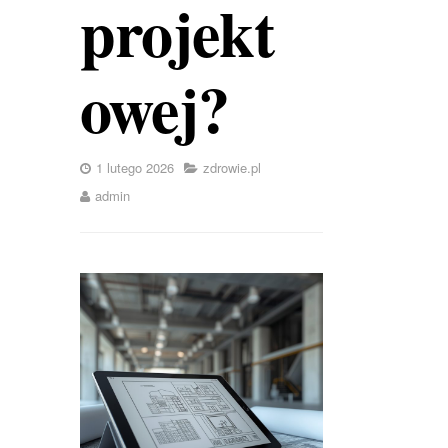
projekt
owej?
1 lutego 2026
zdrowie.pl
admin