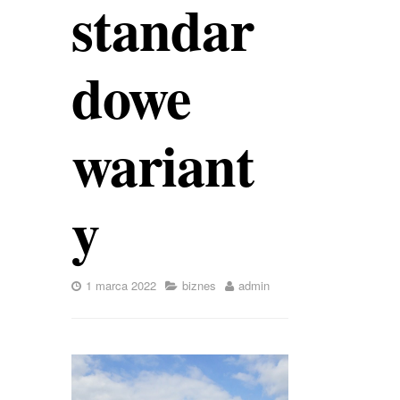
standar
dowe
wariant
y
1 marca 2022
biznes
admin