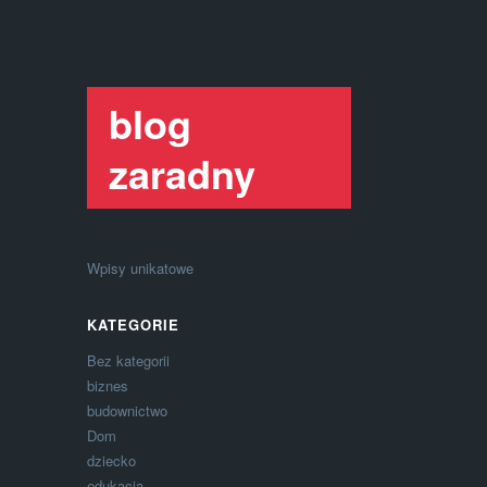
blog
zaradny
Wpisy unikatowe
KATEGORIE
Bez kategorii
biznes
budownictwo
Dom
dziecko
edukacja