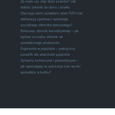
Za małe czy zbyt duże szambo? Jak
dobrać zbiornik do domu i działki.
Dlaczego warto sprawdzić atest PZH oraz
deklaracją zgodności wybierając
szczelnego zbiornika betonowego?
Betonowy zbiornik bezodpływowy – jak
wybrać szczelny zbiornik od
sprawdzonego producenta
Ergonomia w pojeździe – praktyczny
poradnik dla właścicieli pojazdów
Systemy komercyjne i prezentacyjne –
jak wpomagają na aranżację oraz wyniki
sprzedaży w butiku?