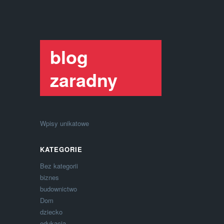
blog
zaradny
Wpisy unikatowe
KATEGORIE
Bez kategorii
biznes
budownictwo
Dom
dziecko
edukacja