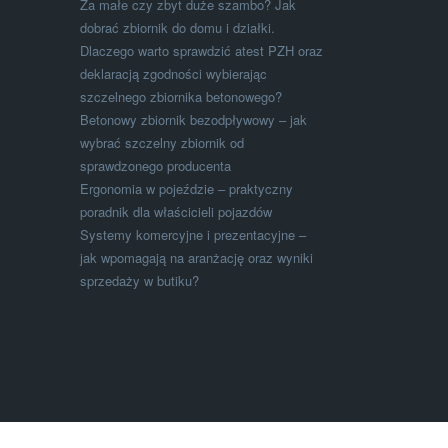
Za małe czy zbyt duże szambo? Jak
dobrać zbiornik do domu i działki.
Dlaczego warto sprawdzić atest PZH oraz
deklaracją zgodności wybierając
szczelnego zbiornika betonowego?
Betonowy zbiornik bezodpływowy – jak
wybrać szczelny zbiornik od
sprawdzonego producenta
Ergonomia w pojeździe – praktyczny
poradnik dla właścicieli pojazdów
Systemy komercyjne i prezentacyjne –
jak wpomagają na aranżację oraz wyniki
sprzedaży w butiku?