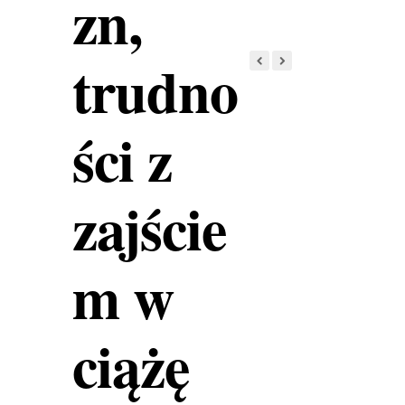
zn,
trudno
ści z
zajście
m w
ciążę