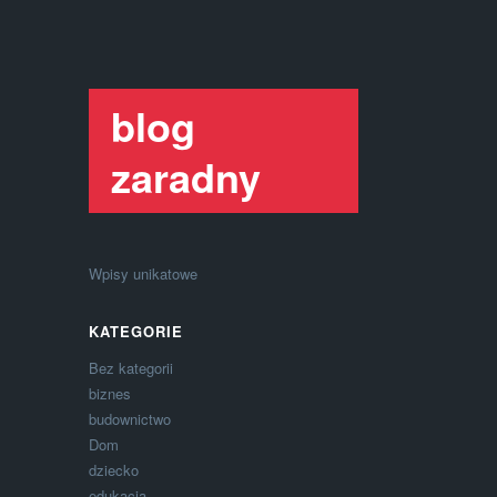
blog
zaradny
Wpisy unikatowe
KATEGORIE
Bez kategorii
biznes
budownictwo
Dom
dziecko
edukacja