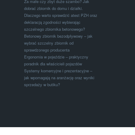
Za małe czy zbyt duże szambo? Jak
dobrać zbiornik do domu i działki.
Dlaczego warto sprawdzić atest PZH oraz
deklaracją zgodności wybierając
szczelnego zbiornika betonowego?
Betonowy zbiornik bezodpływowy – jak
wybrać szczelny zbiornik od
sprawdzonego producenta
Ergonomia w pojeździe – praktyczny
poradnik dla właścicieli pojazdów
Systemy komercyjne i prezentacyjne –
jak wpomagają na aranżację oraz wyniki
sprzedaży w butiku?