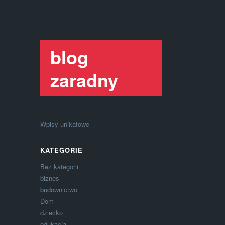
blog
zaradny
Wpisy unikatowe
KATEGORIE
Bez kategorii
biznes
budownictwo
Dom
dziecko
edukacja