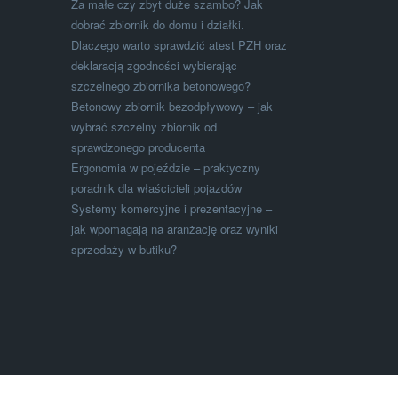
Za małe czy zbyt duże szambo? Jak
dobrać zbiornik do domu i działki.
Dlaczego warto sprawdzić atest PZH oraz
deklaracją zgodności wybierając
szczelnego zbiornika betonowego?
Betonowy zbiornik bezodpływowy – jak
wybrać szczelny zbiornik od
sprawdzonego producenta
Ergonomia w pojeździe – praktyczny
poradnik dla właścicieli pojazdów
Systemy komercyjne i prezentacyjne –
jak wpomagają na aranżację oraz wyniki
sprzedaży w butiku?